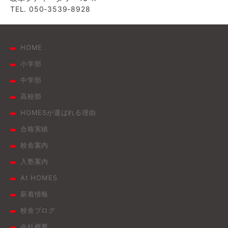
TEL. 050-3539-8928
HOME
小学部
中学部
高校部
HOMESが選ばれる理由
合格実績
校舎案内
入塾案内
At HOMES
新着情報
校舎ブログ
会社概要