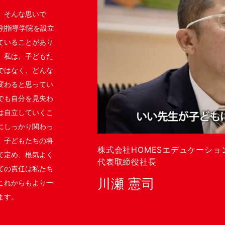
」そんな思いで
S個別指導学院を設立
ていることがあり
。私は、子どもた
ではなく、どんな
変わると思ってい
でも自分を見失わ
は自立していくこ
にしっかり関わっ
。子どもたちの将
株式会社HOMESエデュケーショ
て定め、根気よく
代表取締役社長
ての責任は私たち
川瀬 憲司
これからもより一
ます。