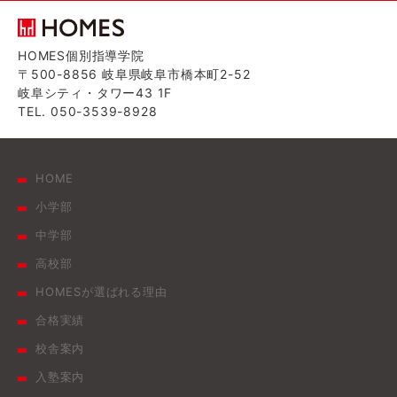
HOMES個別指導学院
〒500-8856 岐阜県岐阜市橋本町2-52
岐阜シティ・タワー43 1F
TEL. 050-3539-8928
HOME
小学部
中学部
高校部
HOMESが選ばれる理由
合格実績
校舎案内
入塾案内