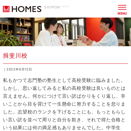
MENU
揖斐川校
｜2022年6月12日
私もかつて志門塾の塾生として高校受験に臨みました。
しかし、思い返してみると私の高校受験は良いものとは
言えません。何かにつけて言い訳ばかりをくり返し、辛
いことから目を背けて一生懸命に努力することを怠りま
した。志望校のランクを下げることにも、もっともらし
い言い訳を並べて周りと自分を欺き、それで得た合格と
いう結果には何の満足感もありませんでした。中学生