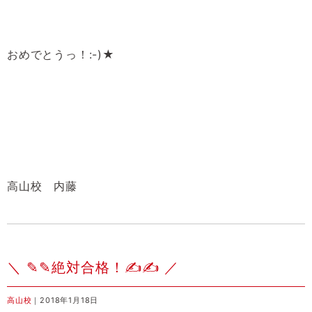
おめでとうっ！:-)★
高山校 内藤
＼ ✎✎絶対合格！✍✍ ／
高山校
｜2018年1月18日