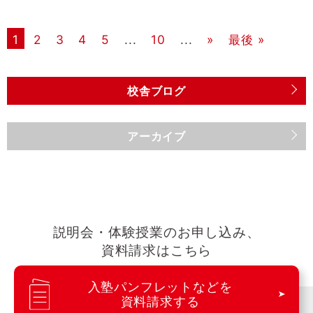
1
2
3
4
5
...
10
...
»
最後 »
校舎ブログ
アーカイブ
説明会・体験授業のお申し込み、
資料請求はこちら
入塾パンフレットなどを
資料請求する