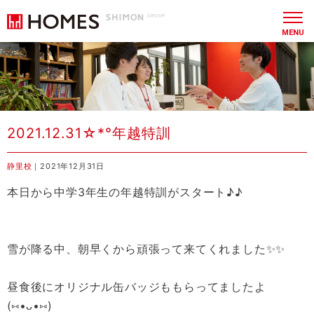
MENU
2021.12.31☆*°年越特訓
静里校
｜2021年12月31日
本日から中学3年生の年越特訓がスタート♪♪
雪が降る中、朝早くから頑張って来てくれました✨✨
昼食後にオリジナル缶バッジももらってましたよ
(⑅•ᴗ•⑅)