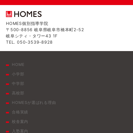
HOMES個別指導学院
〒500-8856 岐阜県岐阜市橋本町2-52
岐阜シティ・タワー43 1F
TEL. 050-3539-8928
HOME
小学部
中学部
高校部
HOMESが選ばれる理由
合格実績
校舎案内
入塾案内