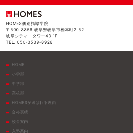
HOMES個別指導学院
〒500-8856 岐阜県岐阜市橋本町2-52
岐阜シティ・タワー43 1F
TEL. 050-3539-8928
HOME
小学部
中学部
高校部
HOMESが選ばれる理由
合格実績
校舎案内
入塾案内