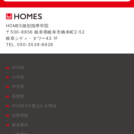
HOMES個別指導学院
〒500-8856 岐阜県岐阜市橋本町2-52
岐阜シティ・タワー43 1F
TEL. 050-3539-8928
HOME
小学部
中学部
高校部
HOMESが選ばれる理由
合格実績
校舎案内