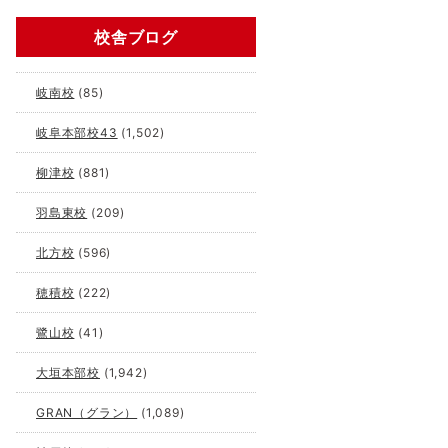
校舎ブログ
岐南校
(85)
岐阜本部校43
(1,502)
柳津校
(881)
羽島東校
(209)
北方校
(596)
穂積校
(222)
鷺山校
(41)
大垣本部校
(1,942)
GRAN（グラン）
(1,089)