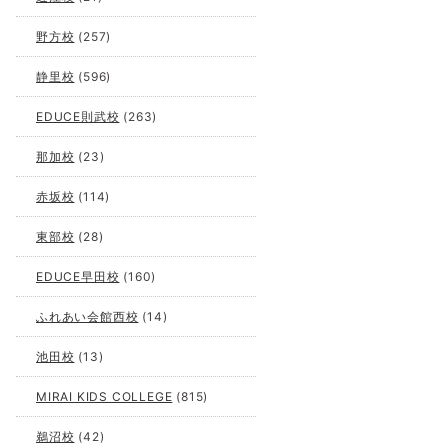
野方校
(257)
静里校
(596)
EDUCE則武校
(263)
那加校
(23)
赤坂校
(114)
東部校
(28)
EDUCE早田校
(160)
ふれあい会館西校
(14)
池田校
(13)
MIRAI KIDS COLLEGE
(815)
鵜沼校
(42)