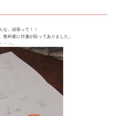
んな、頑張って！！
、教科書に付箋が貼ってありました。
・・・。