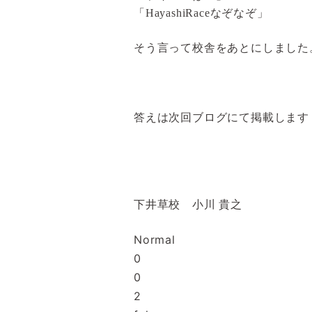
「
HayashiRace
なぞなぞ」
そう言って校舎をあとにしました
答えは次回ブログにて掲載します
下井草校 小川 貴之
Normal
0
0
2