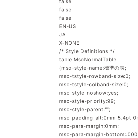
false
false
false
EN-US
JA
X-NONE
/* Style Definitions */
table.MsoNormalTable
{mso-style-name:標準の表;
mso-tstyle-rowband-size:0;
mso-tstyle-colband-size:0;
mso-style-noshow:yes;
mso-style-priority:99;
mso-style-parent:””;
mso-padding-alt:0mm 5.4pt 0
mso-para-margin:0mm;
mso-para-margin-bottom:.000