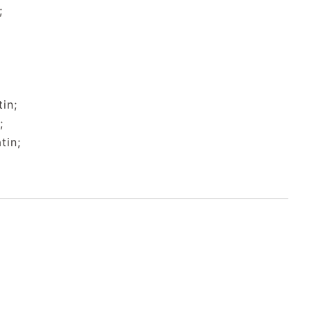
;
in;
;
tin;