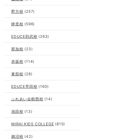
野方校
(257)
静里校
(596)
EDUCE則武校
(263)
那加校
(23)
赤坂校
(114)
東部校
(28)
EDUCE早田校
(160)
ふれあい会館西校
(14)
池田校
(13)
MIRAI KIDS COLLEGE
(815)
鵜沼校
(42)