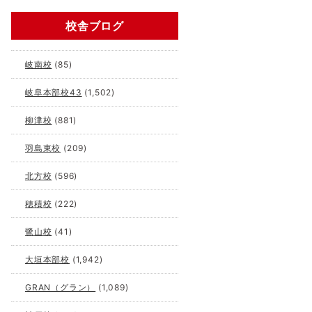
校舎ブログ
岐南校
(85)
岐阜本部校43
(1,502)
柳津校
(881)
羽島東校
(209)
北方校
(596)
穂積校
(222)
鷺山校
(41)
大垣本部校
(1,942)
GRAN（グラン）
(1,089)