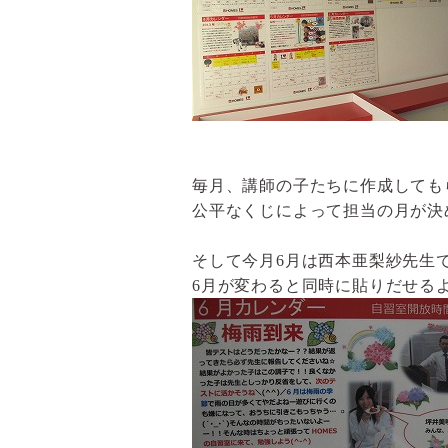
毎月、講師の子たちに作成しても
公平なくじによって担当の月が決
そして今月
6
月は西本亜梨紗先生
6
月が変わると同時に貼りだせる