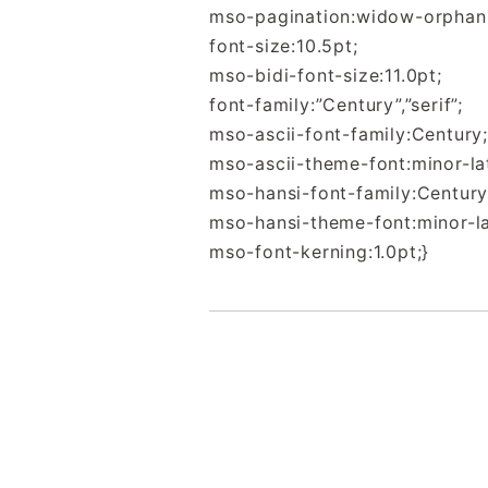
mso-pagination:widow-orphan
font-size:10.5pt;
mso-bidi-font-size:11.0pt;
font-family:”Century”,”serif”;
mso-ascii-font-family:Century;
mso-ascii-theme-font:minor-lat
mso-hansi-font-family:Century
mso-hansi-theme-font:minor-la
mso-font-kerning:1.0pt;}