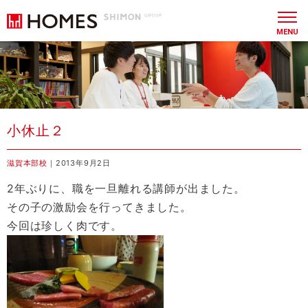
MENU
小休止２
滋賀本部校
｜2013年9月2日
2年ぶりに、職を一旦離れる講師が出ました。
その子の激励会を行ってきました。
今回は珍しく肉です。