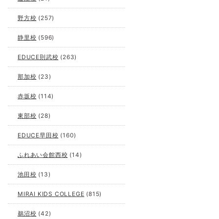
野方校
(257)
静里校
(596)
EDUCE則武校
(263)
那加校
(23)
赤坂校
(114)
東部校
(28)
EDUCE早田校
(160)
ふれあい会館西校
(14)
池田校
(13)
MIRAI KIDS COLLEGE
(815)
鵜沼校
(42)