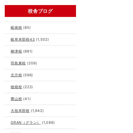
校舎ブログ
岐南校
(85)
岐阜本部校43
(1,502)
柳津校
(881)
羽島東校
(209)
北方校
(596)
穂積校
(222)
鷺山校
(41)
大垣本部校
(1,942)
GRAN（グラン）
(1,089)