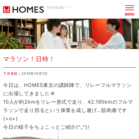
MENU
マラソン！日特！
下井草校
｜2013年10月7日
今日は、HOMES東京の講師陣で、リレーフルマラソン
に出場してきました☆
10人が約2kmをリレー形式で走り、42.195kmのフルマ
ラソンで走り切るという偉業を成し遂げ…筋肉痛です
(+o+)
今日の様子をちょこっとご紹介(^_^)/