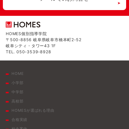
HOMES個別指導学院
〒500-8856 岐阜県岐阜市橋本町2-52
岐阜シティ・タワー43 1F
TEL. 050-3539-8928
HOME
小学部
中学部
高校部
HOMESが選ばれる理由
合格実績
校舎案内