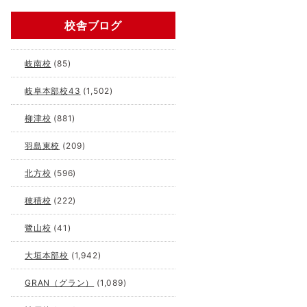
校舎ブログ
岐南校
(85)
岐阜本部校43
(1,502)
柳津校
(881)
羽島東校
(209)
北方校
(596)
穂積校
(222)
鷺山校
(41)
大垣本部校
(1,942)
GRAN（グラン）
(1,089)