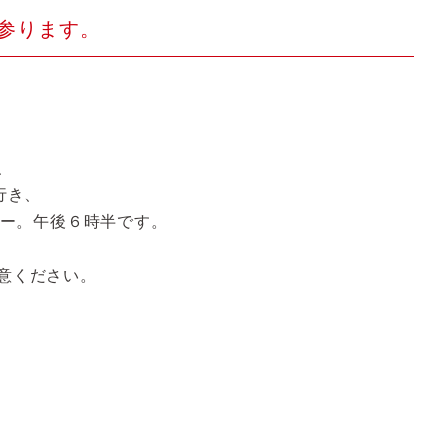
参ります。
、
行き、
えー。午後６時半です。
意ください。