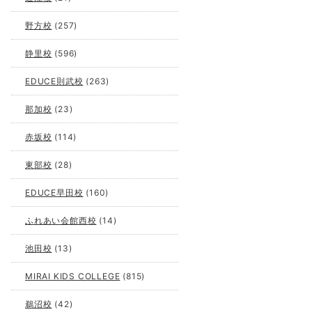
野方校
(257)
静里校
(596)
EDUCE則武校
(263)
那加校
(23)
赤坂校
(114)
東部校
(28)
EDUCE早田校
(160)
ふれあい会館西校
(14)
池田校
(13)
MIRAI KIDS COLLEGE
(815)
鵜沼校
(42)