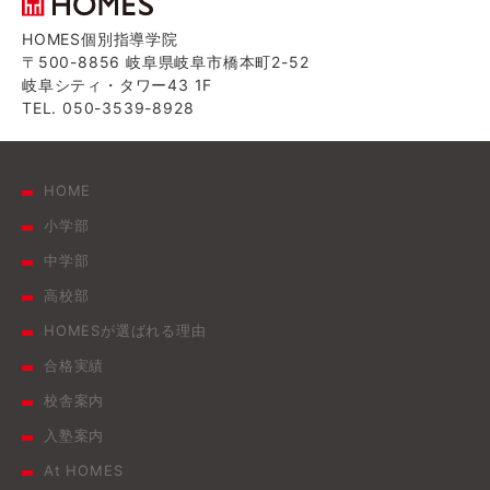
HOMES個別指導学院
〒500-8856 岐阜県岐阜市橋本町2-52
岐阜シティ・タワー43 1F
TEL. 050-3539-8928
HOME
小学部
中学部
高校部
HOMESが選ばれる理由
合格実績
校舎案内
入塾案内
At HOMES