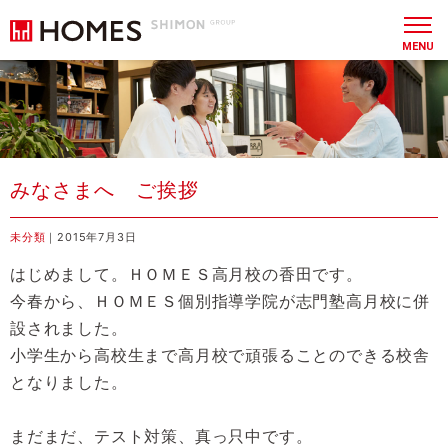
MENU
みなさまへ ご挨拶
未分類
｜2015年7月3日
はじめまして。ＨＯＭＥＳ高月校の香田です。
今春から、ＨＯＭＥＳ個別指導学院が志門塾高月校に併
設されました。
小学生から高校生まで高月校で頑張ることのできる校舎
となりました。
まだまだ、テスト対策、真っ只中です。