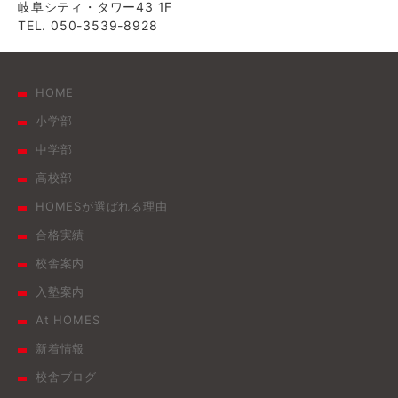
岐阜シティ・タワー43 1F
TEL. 050-3539-8928
HOME
小学部
中学部
高校部
HOMESが選ばれる理由
合格実績
校舎案内
入塾案内
At HOMES
新着情報
校舎ブログ