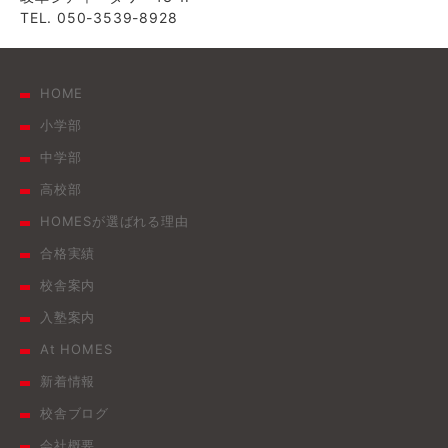
TEL. 050-3539-8928
HOME
小学部
中学部
高校部
HOMESが選ばれる理由
合格実績
校舎案内
入塾案内
At HOMES
新着情報
校舎ブログ
会社概要