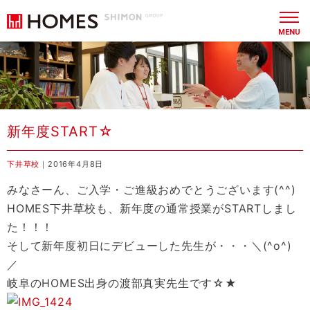
MENU
新年度START☆
下井草校
｜2016年4月8日
みなさーん、ご入学・ご進級おめでとうございます(^^)
HOMES下井草校も、新年度の通常授業がSTARTしまし
た！！！
そして新年度初日にデビューした先生が・・・＼(^o^)
／
岐阜のHOMES出身の渡部真実先生です☆★