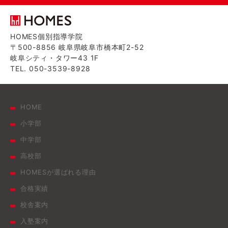
HOMES個別指導学院
〒500-8856 岐阜県岐阜市橋本町2-52
岐阜シティ・タワー43 1F
TEL. 050-3539-8928
HOME
小学部
中学部
高校部
HOMESが選ばれる理由
合格実績
校舎案内
入塾案内