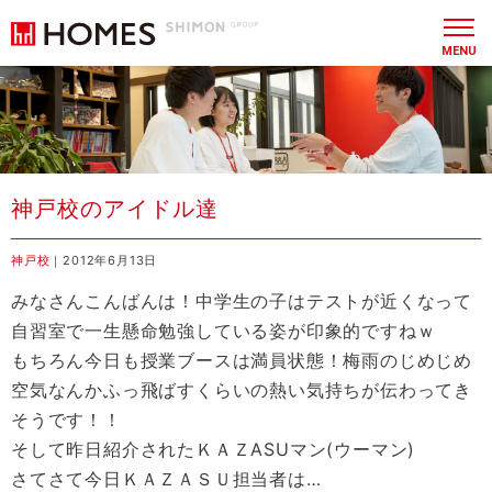
MENU
神戸校のアイドル達
神戸校
｜2012年6月13日
みなさんこんばんは！中学生の子はテストが近くなって
自習室で一生懸命勉強している姿が印象的ですねｗ
もちろん今日も授業ブースは満員状態！梅雨のじめじめ
空気なんかふっ飛ばすくらいの熱い気持ちが伝わってき
そうです！！
そして昨日紹介されたＫＡＺASUマン(ウーマン)
さてさて今日ＫＡＺＡＳＵ担当者は…