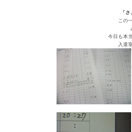
「さ
この
今日も本
入退