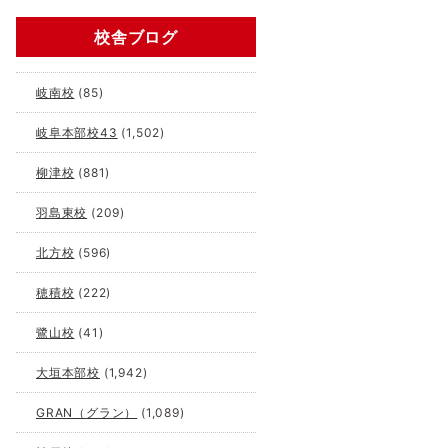
校舎ブログ
岐南校
(85)
岐阜本部校43
(1,502)
柳津校
(881)
羽島東校
(209)
北方校
(596)
穂積校
(222)
鷺山校
(41)
大垣本部校
(1,942)
GRAN（グラン）
(1,089)