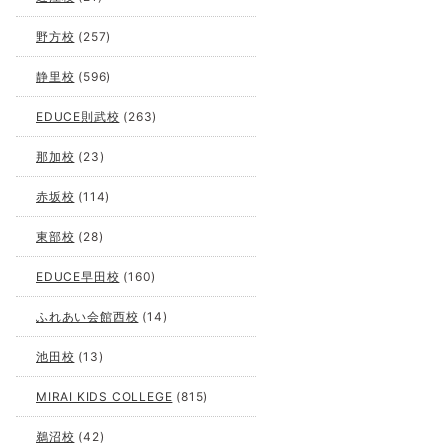
野方校
(257)
静里校
(596)
EDUCE則武校
(263)
那加校
(23)
赤坂校
(114)
東部校
(28)
EDUCE早田校
(160)
ふれあい会館西校
(14)
池田校
(13)
MIRAI KIDS COLLEGE
(815)
鵜沼校
(42)