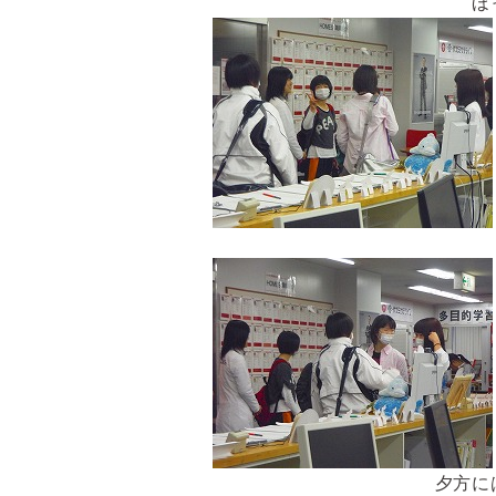
ほ
夕方に