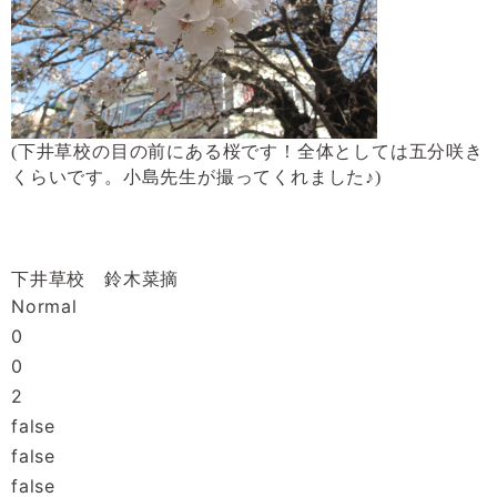
(
下井草校の目の前にある桜です！全体としては五分咲き
くらいです。小島先生が撮ってくれました♪
)
下井草校 鈴木菜摘
Normal
0
0
2
false
false
false