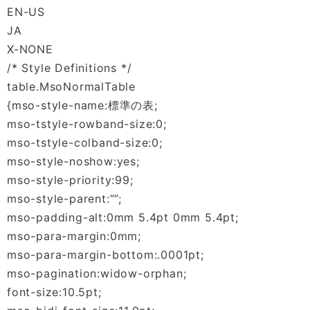
EN-US
JA
X-NONE
/* Style Definitions */
table.MsoNormalTable
{mso-style-name:標準の表;
mso-tstyle-rowband-size:0;
mso-tstyle-colband-size:0;
mso-style-noshow:yes;
mso-style-priority:99;
mso-style-parent:””;
mso-padding-alt:0mm 5.4pt 0mm 5.4pt;
mso-para-margin:0mm;
mso-para-margin-bottom:.0001pt;
mso-pagination:widow-orphan;
font-size:10.5pt;