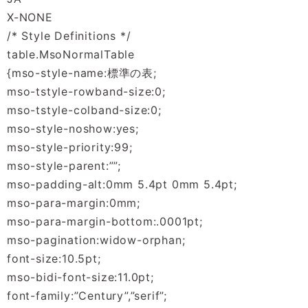
X-NONE
/* Style Definitions */
table.MsoNormalTable
{mso-style-name:標準の表;
mso-tstyle-rowband-size:0;
mso-tstyle-colband-size:0;
mso-style-noshow:yes;
mso-style-priority:99;
mso-style-parent:””;
mso-padding-alt:0mm 5.4pt 0mm 5.4pt;
mso-para-margin:0mm;
mso-para-margin-bottom:.0001pt;
mso-pagination:widow-orphan;
font-size:10.5pt;
mso-bidi-font-size:11.0pt;
font-family:”Century”,”serif”;