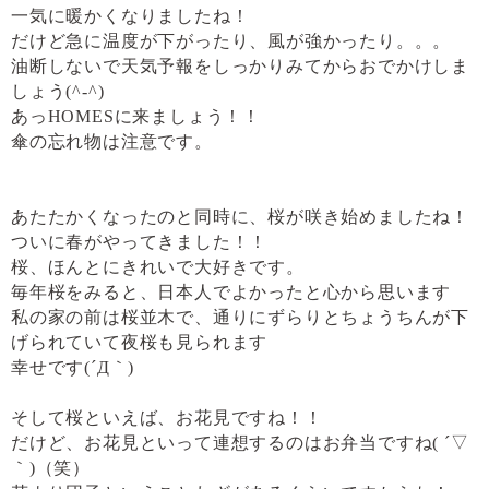
一気に暖かくなりましたね！
だけど急に温度が下がったり、風が強かったり。。。
油断しないで天気予報をしっかりみてからおでかけしま
しょう
(^-^)
あっ
HOMES
に来ましょう！！
傘の忘れ物は注意です。
あたたかくなったのと同時に、桜が咲き始めましたね！
ついに春がやってきました！！
桜、ほんとにきれいで大好きです。
毎年桜をみると、日本人でよかったと心から思います
私の家の前は桜並木で、通りにずらりとちょうちんが下
げられていて夜桜も見られます
幸せです
(
´Д｀
)
そして桜といえば、お花見ですね！！
だけど、お花見といって連想するのはお弁当ですね
(
´▽
｀
)
（笑）