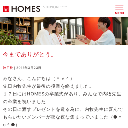
MENU
今までありがとう。
神戸校
｜2013年3月23日
みなさん、こんにちは（＾ｖ＾）
先日内牧先生が最後の授業を終えました。
１７日にはHOMESの卒業式があり、みんなで内牧先生
の卒業を祝いました
その日に渡すプレゼントを造る為に、内牧先生に喜んで
もらいたいメンバーが夜な夜な集まっていました（●＾
o＾●）