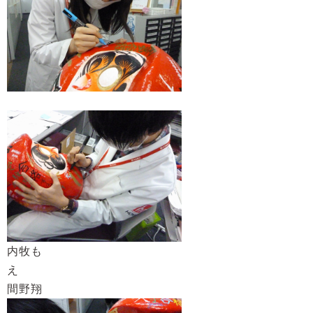
内牧も
間野翔