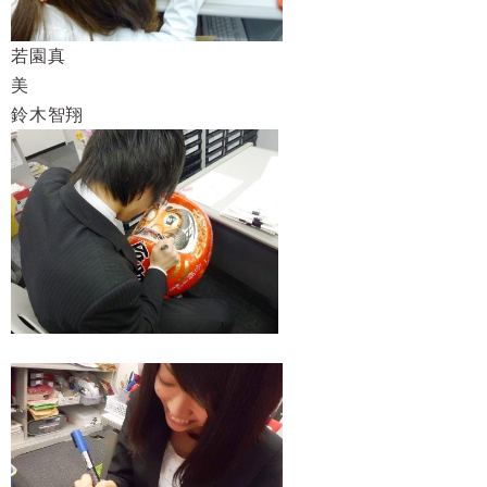
若園真
鈴木智翔