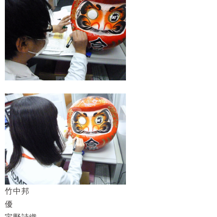
竹中邦
優
宇野詩織