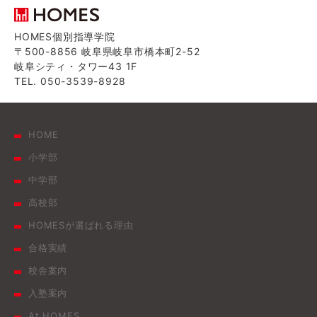
HOMES個別指導学院
〒500-8856 岐阜県岐阜市橋本町2-52
岐阜シティ・タワー43 1F
TEL. 050-3539-8928
HOME
小学部
中学部
高校部
HOMESが選ばれる理由
合格実績
校舎案内
入塾案内
At HOMES