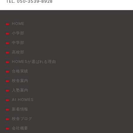
TEL. 050-3539-8928
HOME
小学部
中学部
高校部
HOMESが選ばれる理由
合格実績
校舎案内
入塾案内
At HOMES
新着情報
校舎ブログ
会社概要